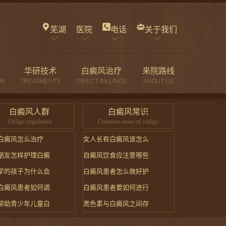
芜湖
医院
电话
关于我们
华研技术
白癜风治疗
来院路线
AM
TREATMENTS
DIRECT BILLINGS
ABOUT US
白癜风人群
白癜风常识
Vitiligo population
Common sense of vitiligo
白癜风怎么治疗
女人长有白癜风该怎么
朋友怎样护理白癜
自癜风饮食应注意哪些
学的孩子为什么会
白癜风患者怎么做好护
白癜风患者如何调
白癜风患者要如何进行
帮助青少年儿童白
黑色素与白癜风之间存