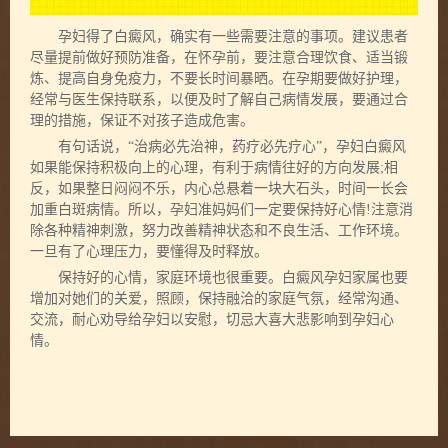
孕妇得了白癜风，确实有一些需要注意的事项。建议患者
尽量提前做好预防准备，在怀孕前，要注意合理饮食、适当锻
炼、提高自身免疫力，不要长时间暴晒。在孕期要做好护理，
经常与医生保持联系，以便及时了解自己病情发展，要通过合
理的措施，保证不对孩子造成危害。
有句话说，“治病必先治神，药疗必先疗心”，孕妇白癜风
如果能保持积极向上的心理，有利于病情往好的方向发展;相
反，如果整日闷闷不乐，内心总悬着一块大石头，时间一长会
加重白斑病情。所以，孕妇准妈妈们一定要保持好心情!注意消
除各种精神刺激，努力改善精神状态和不良生活、工作环境。
一旦有了心理压力，要懂得及时释放。
保持好的心情，家庭环境也很重要。白癜风孕妇家属也要
增加对她们的关爱，照顾，保持融洽的家庭气氛，经常沟通、
交流，耐心劝导给孕妇以安慰，切忌大喜大悲影响到孕妇心
情。