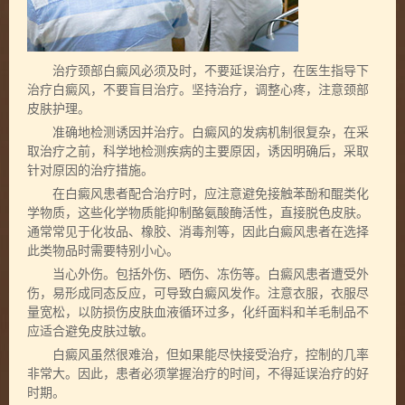
治疗颈部白癜风必须及时，不要延误治疗，在医生指导下
治疗白癜风，不要盲目治疗。坚持治疗，调整心疼，注意颈部
皮肤护理。
准确地检测诱因并治疗。白癜风的发病机制很复杂，在采
取治疗之前，科学地检测疾病的主要原因，诱因明确后，采取
针对原因的治疗措施。
在白癜风患者配合治疗时，应注意避免接触苯酚和醌类化
学物质，这些化学物质能抑制酪氨酸酶活性，直接脱色皮肤。
通常常见于化妆品、橡胶、消毒剂等，因此白癜风患者在选择
此类物品时需要特别小心。
当心外伤。包括外伤、晒伤、冻伤等。白癜风患者遭受外
伤，易形成同态反应，可导致白癜风发作。注意衣服，衣服尽
量宽松，以防损伤皮肤血液循环过多，化纤面料和羊毛制品不
应适合避免皮肤过敏。
白癜风虽然很难治，但如果能尽快接受治疗，控制的几率
非常大。因此，患者必须掌握治疗的时间，不得延误治疗的好
时期。