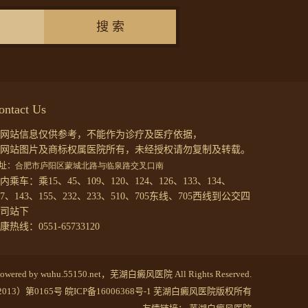
搜 索
ontact Us
网站信息仅供参考，不能作为诊疗及医疗依据，
网站图片及商标权属医院所有，未经授权请勿复制及转载。
址：
合肥市庐阳区蒙城北路与临泉路交叉口南
内乘车：乘15、45、109、120、124、126、133、134、
37、143、155、232、233、510、705东线、705西线到公交四
司站下
康热线：0551-65733120
 Powered by wuhu.55150.net，芜湖白癜风医院 All Rights Reserved.
013）第0165号
皖ICP备16006368号-1
芜湖白癜风医院版权所有