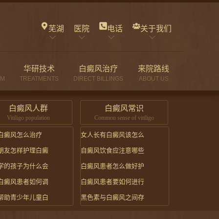
芜湖
医院
电话
关于我们
华研技术
白癜风治疗
来院路线
AM
TREATMENTS
DIRECT BILLINGS
ABOUT US
白癜风人群
白癜风常识
Vitiligo population
Common sense of vitiligo
白癜风怎么治疗
女人长有白癜风该怎么
朋友怎样护理白癜
自癜风饮食应注意哪些
学的孩子为什么会
白癜风患者怎么做好护
白癜风患者如何调
白癜风患者要如何进行
帮助青少年儿童白
黑色素与白癜风之间存